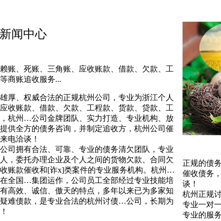
新闻中心
赖账、死账、三角账、应收账款、借款、欠款、工
商账追收服务...
雄厚、权威合法的正规杭州公司，专业为浙江个人
应收账款、借款、欠款、工程款、货款、贷款、工
，杭州…公司金牌团队、实力打造、专业机构、放
提供全方的债务咨询，并制定追收方，杭州公司催
来电洽谈！
公司拥有合法、可靠、专业的债务清欠团队，专业
人，委托办理企业及个人之间的货物欠款、合同欠
正规的债
收账款催收和[诈x]类案件的专业服务机构。杭州…
催收债务
在全国…集团运作，公司员工全部经过专业技能培
谈！
有高效、诚信、傲天的特点，多年以来已为多家知
杭州正规
疑难债款，是专业合法的杭州讨债…公司，长期为
专业一对
！
专业的服